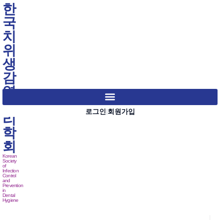
한
국
치
위
생
감
염
관
로그인
회원가입
|
리
학
회
Korean
Society
of
Infection
Control
and
Prevention
in
Dental
Hygiene