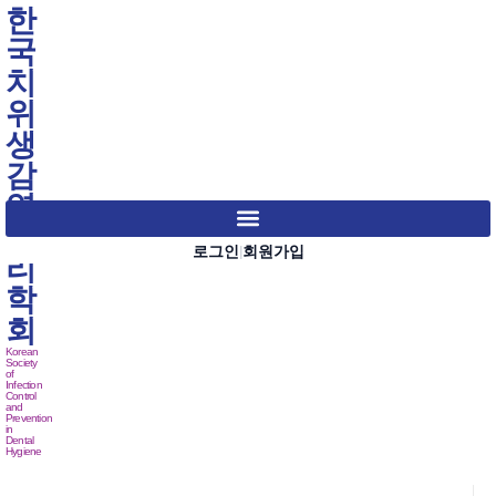
한
국
치
위
생
감
염
관
로그인
회원가입
|
리
학
회
Korean
Society
of
Infection
Control
and
Prevention
in
Dental
Hygiene