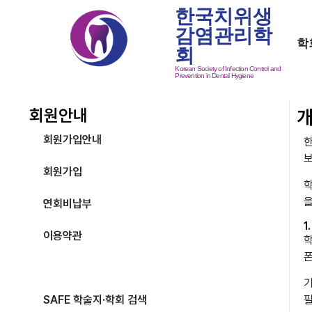
한국치위생
감염관리학
학
회
Korean Society of Infection Control and
Prevention in Dental Hygiene
회원안내
회원가입안내
한
회원가입
학
을
연회비납부
1
이용약관
학
폰
개인정보 취급방침
기
SAFE 학술지·학회 검색
필