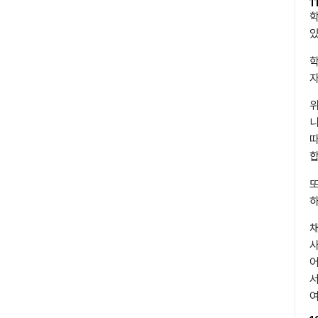
1
학
있
학
자
위
니
따
합
또
하
채
사
어
서
여