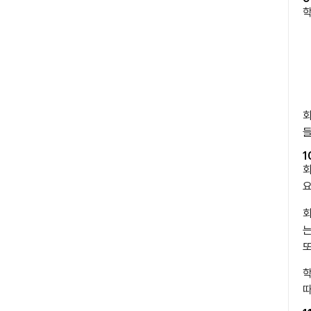
학
회
들
1
회
요
회
는
학
따