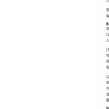
간
종
술
8
학
다
스
(
학
회
등
(
회
저
설
를