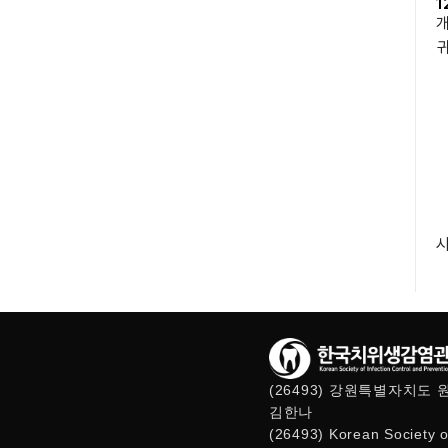
1
개
귀
시
(26493) 강원특별자치
김한나
(26493) Korean Society o