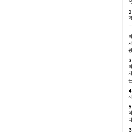
목
2
학
니
학
서
광
3
학
자
는
4
서
5
학
다
6