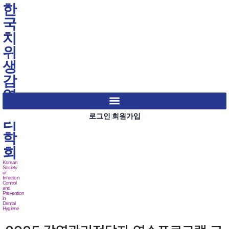
한
국
치
위
생
감
염
관
로그인
회원가입
|
리
학
회
Korean
Society
of
Infection
Control
and
Prevention
in
Dental
Hygiene