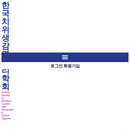
한
국
치
위
생
감
염
관
로그인
회원가입
|
리
학
회
Korean
Society
of
Infection
Control
and
Prevention
in
Dental
Hygiene