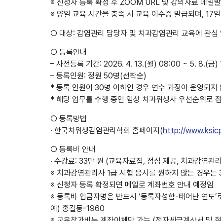
※ 신청자 등록 확정 후 ZOOM URL 및 강의자료 메일
※ 양일 교육 시간을 충족 시 교육 이수증 발급되며, 1
○ 대상: 감염관리 담당자 및 치과감염관리 교육에 관심 
○ 등록안내
– 사전등록 기간: 2026. 4. 13.(월) 08:00 ~ 5. 8.(금
– 등록인원: 정원 50명(선착순)
* 등록 인원이 30명 이하인 경우 연수 과정이 운영되지 
* 해당 업무를 수행 중인 임상 치과위생사 우선순위로 
○ 등록방법
· 한국치위생감염관리학회 홈페이지(
http://www.ksic
○ 등록비 안내
· 수강료: 33만 원 (교육자료집, 점심 제공, 치과감염관
※ 치과감염관리사 1급 시험 응시를 원하지 않는 경우는 
※ 신청자 등록 확정되면 메일로 계좌번호 안내 예정임
※ 등록비 입금자명은 반드시 ‘등록자성함-태어난 연도’
예) 홍길동-1960
※ 교육참가비는 계좌이체만 가능 (전자세금계산서 및 