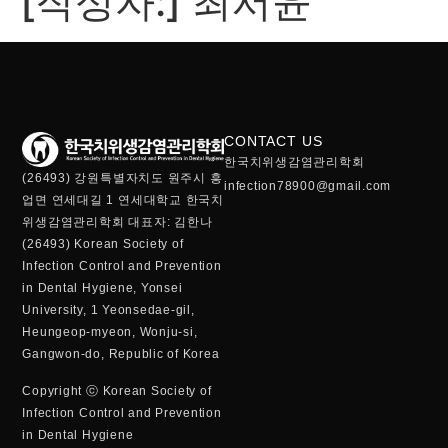
[작성자:]
최서윤
CONTACT US
한국치위생감염관리학회
(26493) 강원특별자치도 원주시 흥
infection78900@gmail.com
업면 연세대길 1 연세대학교 한국치
위생감염관리학회 대표자: 김한나
(26493) Korean Society of
Infection Control and Prevention
in Dental Hygiene, Yonsei
University, 1 Yeonsedae-gil,
Heungeop-myeon, Wonju-si,
Gangwon-do, Republic of Korea
Copyright ⓒ Korean Society of
Infection Control and Prevention
in Dental Hygiene