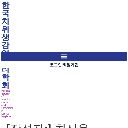
한
국
치
위
생
감
염
관
로그인
회원가입
|
리
학
회
Korean
Society
of
Infection
Control
and
Prevention
in
Dental
Hygiene