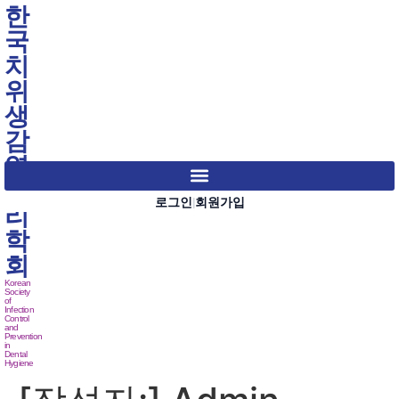
한
국
치
위
생
감
염
관
로그인
회원가입
|
리
학
회
Korean
Society
of
Infection
Control
and
Prevention
in
Dental
Hygiene