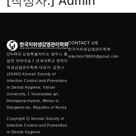
[작성자:]
Admin
CONTACT US
한국치위생감염관리학회
(26493) 강원특별자치도 원주시 흥
infection78900@gmail.com
업면 연세대길 1 연세대학교 한국치
위생감염관리학회 대표자: 김한나
(26493) Korean Society of
Infection Control and Prevention
in Dental Hygiene, Yonsei
University, 1 Yeonsedae-gil,
Heungeop-myeon, Wonju-si,
Gangwon-do, Republic of Korea
Copyright ⓒ Korean Society of
Infection Control and Prevention
in Dental Hygiene