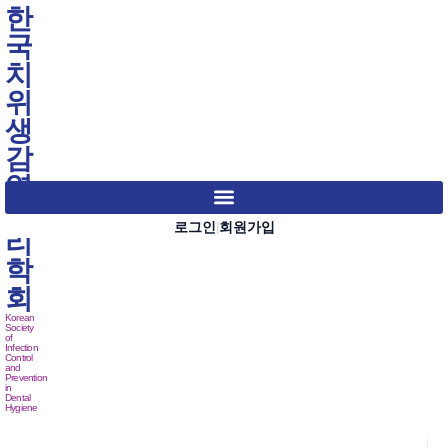
한
국
치
위
생
감
염
관
로그인
회원가입
|
리
학
회
Korean
Society
of
Infection
Control
and
Prevention
in
Dental
Hygiene