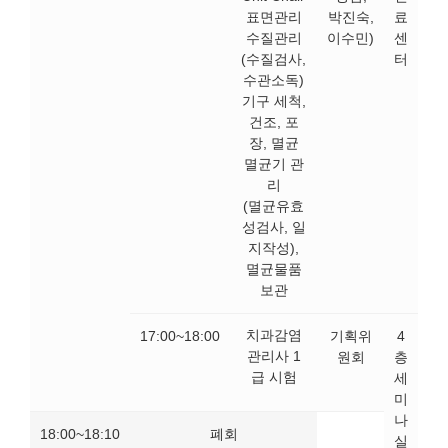
표면관리
박진숙,
료
수질관리
이수민)
센
(수질검사,
터
수관소독)
기구 세척,
건조, 포
장, 멸균
멸균기 관
리
(멸균유효
성검사, 일
지작성),
멸균물품
보관
치과감염
17:00~18:00
기획위
4
관리사 1
원회
층
급 시험
세
미
나
18:00~18:10
폐회
실