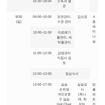
16:30~18:00
소독과 멸
균
9/30
09:00~10:00
표면관리,
김선경
4
(일)
수관 관리
층
세
미
10:00~11:00
의료폐기
나
물관리, 세
실
탁물관리
11:00~12:00
감염관리
지침서 검
토
12:00~13:00
점심식사
13:00~17:00
실습
실습강
임
손위생
사
플
개인보호
(최나
란
구 실습
래, 최
트
Unit Chair
성임,
진