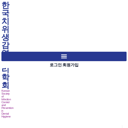
한
국
치
위
생
감
염
관
로그인
회원가입
|
리
학
회
Korean
Society
of
Infection
Control
and
Prevention
in
Dental
Hygiene