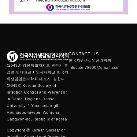
CONTACT US
한국치위생감염관리학회
(26493) 강원특별자치도 원주시 흥
infection78900@gmail.com
업면 연세대길 1 연세대학교 한국치
위생감염관리학회 대표자: 김한나
(26493) Korean Society of
Infection Control and Prevention
in Dental Hygiene, Yonsei
University, 1 Yeonsedae-gil,
Heungeop-myeon, Wonju-si,
Gangwon-do, Republic of Korea
Copyright ⓒ Korean Society of
Infection Control and Prevention