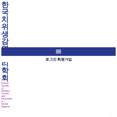
한
국
치
위
생
감
염
관
로그인
회원가입
|
리
학
회
Korean
Society
of
Infection
Control
and
Prevention
in
Dental
Hygiene