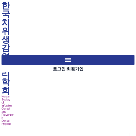
한
국
치
위
생
감
염
관
로그인
회원가입
|
리
학
회
Korean
Society
of
Infection
Control
and
Prevention
in
Dental
Hygiene