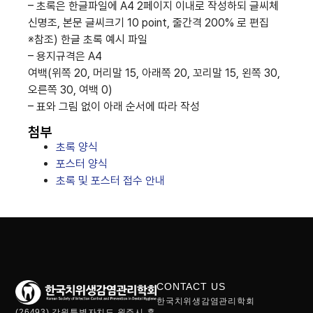
– 초록은 한글파일에 A4 2페이지 이내로 작성하되 글씨체
신명조, 본문 글씨크기 10 point, 줄간격 200% 로 편집
※참조) 한글 초록 예시 파일
– 용지규격은 A4
여백(위쪽 20, 머리말 15, 아래쪽 20, 꼬리말 15, 왼쪽 30,
오른쪽 30, 여백 0)
– 표와 그림 없이 아래 순서에 따라 작성
첨부
초록 양식
포스터 양식
초록 및 포스터 접수 안내
CONTACT US
한국치위생감염관리학회
(26493) 강원특별자치도 원주시 흥