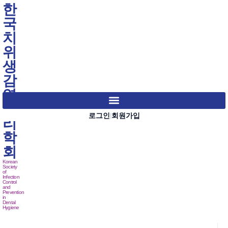
한
국
치
위
생
감
염
관
로그인
회원가입
|
리
학
회
Korean
Society
of
Infection
Control
and
Prevention
in
Dental
Hygiene