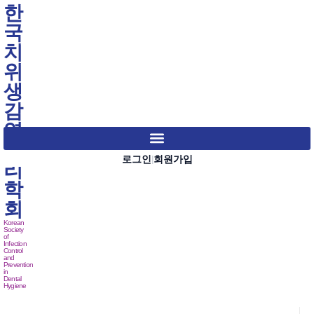
한
국
치
위
생
감
염
관
로그인
회원가입
|
리
학
회
Korean
Society
of
Infection
Control
and
Prevention
in
Dental
Hygiene