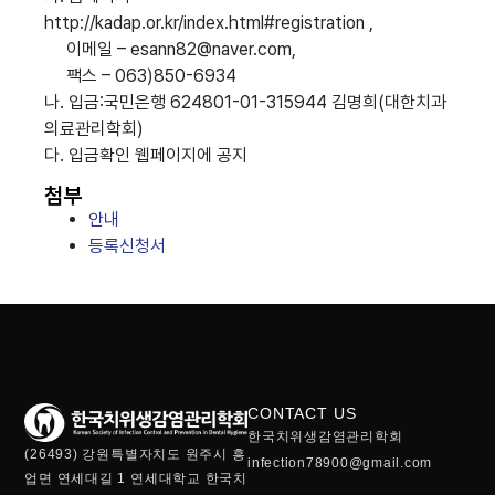
http://kadap.or.kr/index.html#registration ,
이메일 – esann82@naver.com,
팩스 – 063)850-6934
나. 입금:국민은행 624801-01-315944 김명희(대한치과
의료관리학회)
다. 입금확인 웹페이지에 공지
첨부
안내
등록신청서
CONTACT US
한국치위생감염관리학회
(26493) 강원특별자치도 원주시 흥
infection78900@gmail.com
업면 연세대길 1 연세대학교 한국치