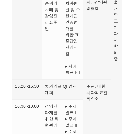
치과감염관
울
증평가
치과병
리협회
대
사례 및
원 및 수
학
감염관
련기관
교
리표준
인증평
치
안
가를
과
위한 표
대
준감염
학
관리지
6
침
층
▸ 사례
발표 I·II
15:20~16:30
치과의료 QI 경진
주관: 대한
대회
치과의료관
리학회
16:30~19:00
경영난
▸ 주제
타계를
발표 I
위한 직
▸ 주제
원관리
발표 II
▸ 주제