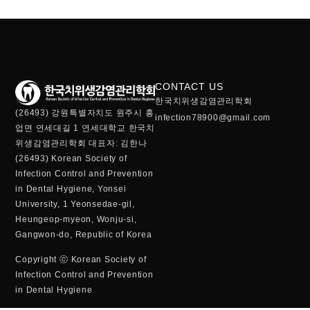
CONTACT US
한국치위생감염관리학회
(26493) 강원특별자치도 원주시 흥
infection78900@gmail.com
업면 연세대길 1 연세대학교 한국치
위생감염관리학회 대표자: 김한나
(26493) Korean Society of
Infection Control and Prevention
in Dental Hygiene, Yonsei
University, 1 Yeonsedae-gil,
Heungeop-myeon, Wonju-si,
Gangwon-do, Republic of Korea
Copyright ⓒ Korean Society of
Infection Control and Prevention
in Dental Hygiene