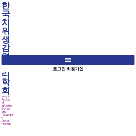
한
국
치
위
생
감
염
관
로그인
회원가입
|
리
학
회
Korean
Society
of
Infection
Control
and
Prevention
in
Dental
Hygiene