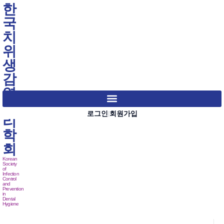
한
국
치
위
생
감
염
관
로그인
회원가입
|
리
학
회
Korean
Society
of
Infection
Control
and
Prevention
in
Dental
Hygiene