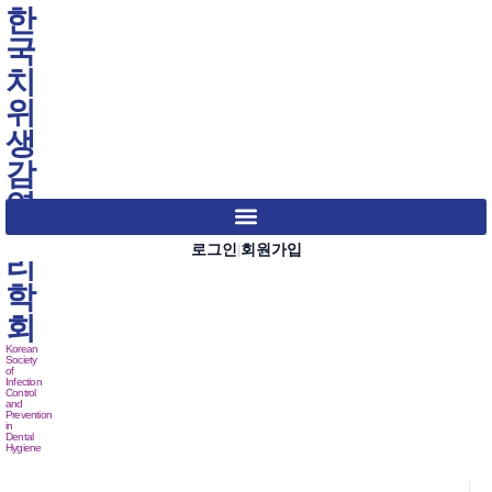
한
국
치
위
생
감
염
관
로그인
회원가입
|
리
학
회
Korean
Society
of
Infection
Control
and
Prevention
in
Dental
Hygiene