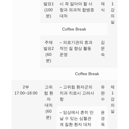
발표1
시 꼭 알아야 할 사
재
1
(100
항과 외과적 합병증
식
강
분)
대처
의
실
Coffee Break
주제
– 의료기관의 효과
김
발표2
적인 질 향상 활동
문
(60
운영
숙
분)
Coffee Break
2부
고위
– 고위험 환자군의
유
제
17:00~18:00
험 환
치과 치료시 고려사
완
1
자
항
수
강
대처
의
(60
실
– 임상에서 흔히 만
윤
분)
날 수 있는 심혈관
경
계 질환 환자 대처
옥