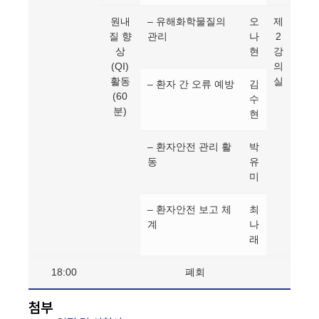
원내
– 유해화학물질의
오
제
질 향
관리
나
2
상
현
강
(QI)
의
활동
실
– 환자 간 오류 예방
김
(60
수
분)
현
– 환자안전 관리 활
박
동
유
미
– 환자안전 보고 체
최
계
나
래
18:00
폐회
첨부